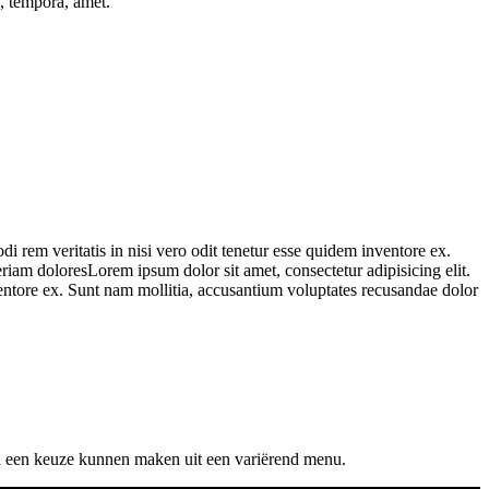
, tempora, amet.
 rem veritatis in nisi vero odit tenetur esse quidem inventore ex.
iam doloresLorem ipsum dolor sit amet, consectetur adipisicing elit.
entore ex. Sunt nam mollitia, accusantium voluptates recusandae dolor
 en een keuze kunnen maken uit een variërend menu.