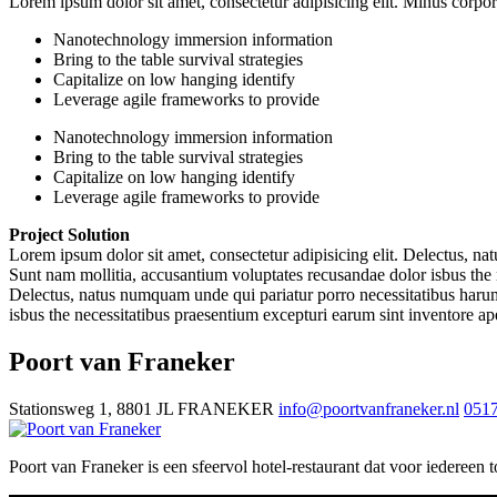
Lorem ipsum dolor sit amet, consectetur adipisicing elit. Minus corp
Nanotechnology immersion information
Bring to the table survival strategies
Capitalize on low hanging identify
Leverage agile frameworks to provide
Nanotechnology immersion information
Bring to the table survival strategies
Capitalize on low hanging identify
Leverage agile frameworks to provide
Project Solution
Lorem ipsum dolor sit amet, consectetur adipisicing elit. Delectus, na
Sunt nam mollitia, accusantium voluptates recusandae dolor isbus the 
Delectus, natus numquam unde qui pariatur porro necessitatibus harum 
isbus the necessitatibus praesentium excepturi earum sint inventore 
Poort van Franeker
Stationsweg 1, 8801 JL FRANEKER
info@poortvanfraneker.nl
0517
Poort van Franeker is een sfeervol hotel-restaurant dat voor iedereen