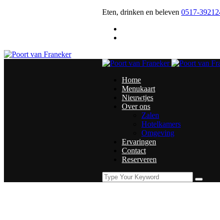
Eten, drinken en beleven
0517-3921
Home
Menukaart
Nieuwtjes
Over ons
Zalen
Hotelkamers
Omgeving
Ervaringen
Contact
Reserveren
Demo Media Title 5 - Poort van Franeker
Momenteel