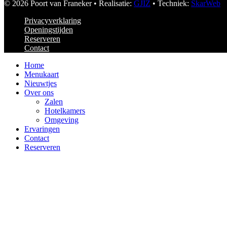
© 2026 Poort van Franeker • Realisatie:
GJIZ
• Techniek:
SkarWeb
Privacyverklaring
Openingstijden
Reserveren
Contact
Home
Menukaart
Nieuwtjes
Over ons
Zalen
Hotelkamers
Omgeving
Ervaringen
Contact
Reserveren