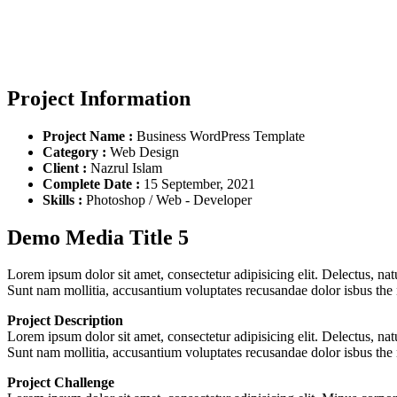
Home
Portfolio
Demo Media Title 5
Project Information
Project Name :
Business WordPress Template
Category :
Web Design
Client :
Nazrul Islam
Complete Date :
15 September, 2021
Skills :
Photoshop / Web - Developer
Demo Media Title 5
Lorem ipsum dolor sit amet, consectetur adipisicing elit. Delectus, na
Sunt nam mollitia, accusantium voluptates recusandae dolor isbus the
Project Description
Lorem ipsum dolor sit amet, consectetur adipisicing elit. Delectus, na
Sunt nam mollitia, accusantium voluptates recusandae dolor isbus the
Project Challenge