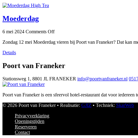
Moederdag
6 mei 2024
Comments Off
Zondag 12 mei Moederdag vieren bij Poort van Franeker? Dat kan met
Details
Poort van Franeker
Stationsweg 1, 8801 JL FRANEKER
info@poortvanfraneker.nl
0517
Poort van Franeker is een sfeervol hotel-restaurant dat voor iedereen
© 2026 Poort van Franeker • Realisatie:
GJIZ
• Techniek:
SkarWeb
Privacyverklaring
Openingstijden
Reserveren
Contact