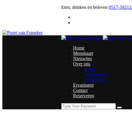
Eten, drinken en beleven
0517-3921
Home
Menukaart
Nieuwtjes
Over ons
Zalen
Hotelkamers
Omgeving
Ervaringen
Contact
Reserveren
Momenteel
Home
Tag: Moederdag