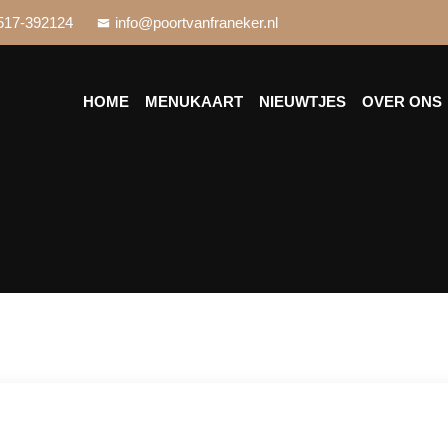
517-392124
info@poortvanfraneker.nl
HOME
MENUKAART
NIEUWTJES
OVER ONS