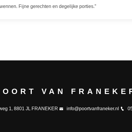
erwennen. Fijne gerechten en degelijke porties.”
POORT VAN FRANEKE
sweg 1, 8801 JL FRANEKER
info@poortvanfraneker.nl
0