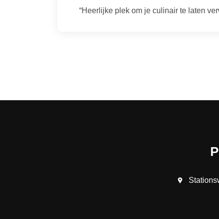
“Heerlijke plek om je culinair te laten v
Station